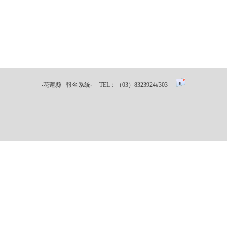
‧花蓮縣 報名系統‧ TEL：（03）8323924#303